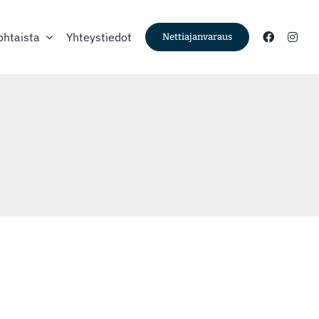
ohtaista
Yhteystiedot
Nettiajanvaraus