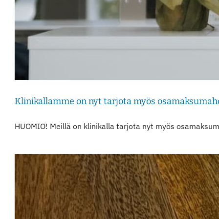
Klinikallamme on nyt tarjota myös osamaksumahd
HUOMIO! Meillä on klinikalla tarjota nyt myös osamaksumah