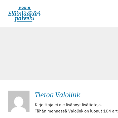
Skip
to
content
Tietoa
Valolink
Kirjoittaja ei ole lisännyt lisätietoja.
Tähän mennessä Valolink on luonut 104 arti