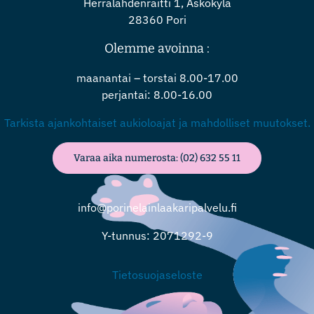
Herralahdenraitti 1, Askokylä
28360 Pori
Olemme avoinna :
maanantai – torstai 8.00-17.00
perjantai: 8.00-16.00
Tarkista ajankohtaiset aukioloajat ja mahdolliset muutokset.
Varaa aika numerosta: (02) 632 55 11
info@porinelainlaakaripalvelu.fi
Y-tunnus: 2071292-9
Tietosuojaseloste