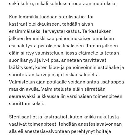
sekä kohtu, mikäli kohdussa todetaan muutoksia.
Kun lemmikki tuodaan sterilisaatio- tai
kastraatioleikkaukseen, tehdään aivan
ensimmäiseksi terveystarkastus. Tarkastuksen
jälkeen lemmikki saa painonmukaisen annoksen
esilääkitystä pistoksena lihakseen. Tämän jälkeen
eläin siirtyy valmisteluun, jossa eläimelle laitetaan
suonikanyyli ja iv-tippa, annetaan tarvittavat
lääkitykset, kuten kipu- ja pahoinvoinnin estolääke ja
suoritetaan karvojen ajo leikkausalueelta.
Valmistelun ajan potilaalle voidaan antaa lisähappea
maskin avulla. Valmistelusta eläin siirretään
seuraavaksi leikkaussaliin varsinaisen toimenpiteen
suorittamiseksi.
Sterilisaatiot ja kastraatiot, kuten kaikki nukutusta
vaativat toimenpiteet, tehdään anestesiavalvonnan
alla eli anestesiavalvontaan perehtynyt hoitaja