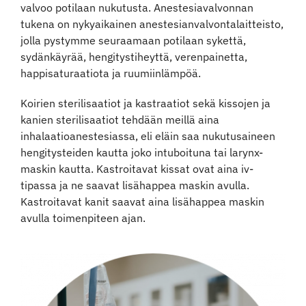
valvoo potilaan nukutusta. Anestesiavalvonnan
tukena on nykyaikainen anestesianvalvontalaitteisto,
jolla pystymme seuraamaan potilaan sykettä,
sydänkäyrää, hengitystiheyttä, verenpainetta,
happisaturaatiota ja ruumiinlämpöä.
Koirien sterilisaatiot ja kastraatiot sekä kissojen ja
kanien sterilisaatiot tehdään meillä aina
inhalaatioanestesiassa, eli eläin saa nukutusaineen
hengitysteiden kautta joko intuboituna tai larynx-
maskin kautta. Kastroitavat kissat ovat aina iv-
tipassa ja ne saavat lisähappea maskin avulla.
Kastroitavat kanit saavat aina lisähappea maskin
avulla toimenpiteen ajan.