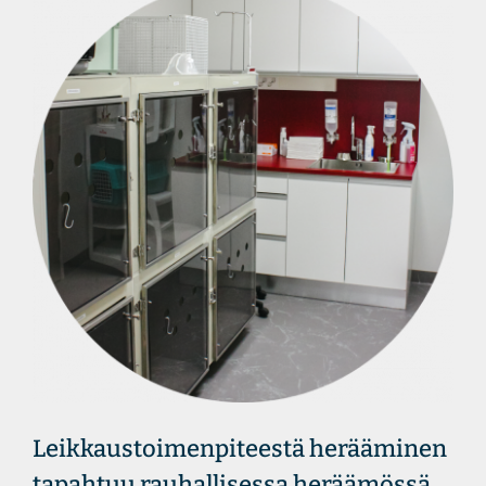
Leikkaustoimenpiteestä herääminen
tapahtuu rauhallisessa heräämössä,