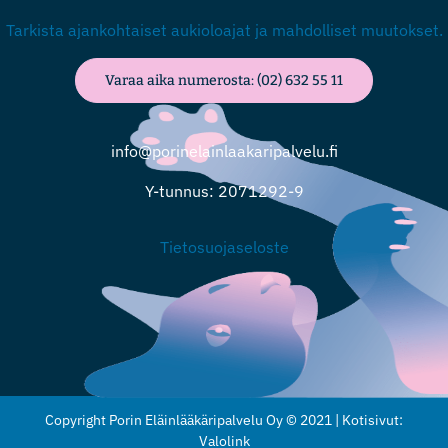
Tarkista ajankohtaiset aukioloajat ja mahdolliset muutokset.
Varaa aika numerosta: (02) 632 55 11
info@porinelainlaakaripalvelu.fi
Y-tunnus: 2071292-9
Tietosuojaseloste
Copyright Porin Eläinlääkäripalvelu Oy © 2021 |
Kotisivut:
Valolink