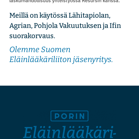
laskumahdollisuus yhteistyössä Resursin kanssa.
Meillä on käytössä Lähitapiolan,
Agrian, Pohjola Vakuutuksen ja Ifin
suorakorvaus.
Olemme Suomen
Eläinlääkäriliiton jäsenyritys.