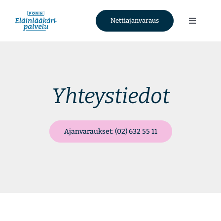
Skip
to
Nettiajanvaraus
Toggle
content
Navigati
Palvelut
Tietoa meistä
Yhteystiedot
Ajankohtaista
Ajanvaraukset: (02) 632 55 11
Yhteystiedot
Nettiajanvaraus
Facebook