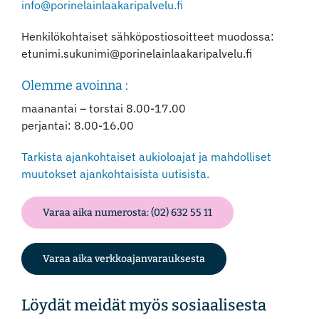
info@porinelainlaakaripalvelu.fi
Henkilökohtaiset sähköpostiosoitteet muodossa:
etunimi.sukunimi@porinelainlaakaripalvelu.fi
Olemme avoinna :
maanantai – torstai 8.00-17.00
perjantai: 8.00-16.00
Tarkista ajankohtaiset aukioloajat ja mahdolliset
muutokset ajankohtaisista uutisista.
Varaa aika numerosta: (02) 632 55 11
Varaa aika verkkoajanvarauksesta
Löydät meidät myös sosiaalisesta