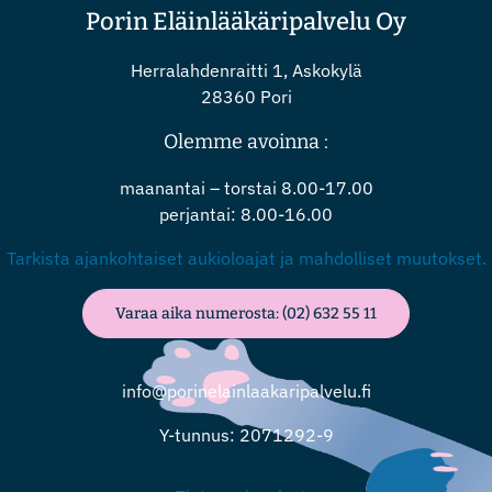
Porin Eläinlääkäripalvelu Oy
Herralahdenraitti 1, Askokylä
28360 Pori
Olemme avoinna :
maanantai – torstai 8.00-17.00
perjantai: 8.00-16.00
Tarkista ajankohtaiset aukioloajat ja mahdolliset muutokset.
Varaa aika numerosta: (02) 632 55 11
info@porinelainlaakaripalvelu.fi
Y-tunnus: 2071292-9