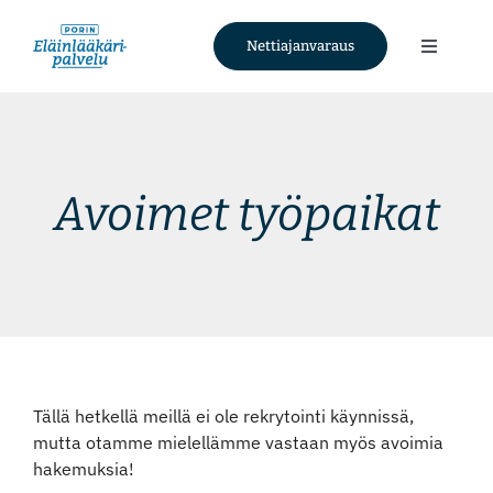
Skip
to
Nettiajanvaraus
Toggle
content
Navigati
Palvelut
Tietoa meistä
Avoimet työpaikat
Ajankohtaista
Yhteystiedot
Nettiajanvaraus
Tällä hetkellä meillä ei ole rekrytointi käynnissä,
mutta otamme mielellämme vastaan myös avoimia
Facebook
hakemuksia!