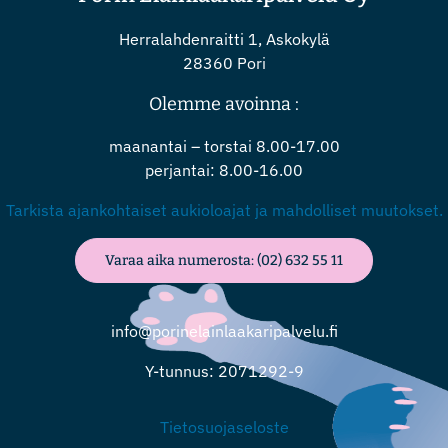
Herralahdenraitti 1, Askokylä
28360 Pori
Olemme avoinna :
maanantai – torstai 8.00-17.00
perjantai: 8.00-16.00
Tarkista ajankohtaiset aukioloajat ja mahdolliset muutokset.
Varaa aika numerosta: (02) 632 55 11
info@porinelainlaakaripalvelu.fi
Y-tunnus: 2071292-9
Tietosuojaseloste