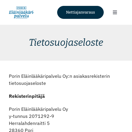
Skip
to
Nettiajanvaraus
Toggle
content
Navigati
Palvelut
Tietosuojaseloste
Tietoa meistä
Ajankohtaista
Porin Eläinlääkäripalvelu Oy:n asiakasrekisterin
tietosuojaseloste
Yhteystiedot
Rekisterinpitäjä
Nettiajanvaraus
Porin Eläinlääkäripalvelu Oy
y-tunnus 2071292-9
Herralahdenraitti 5
Facebook
28360 Pori