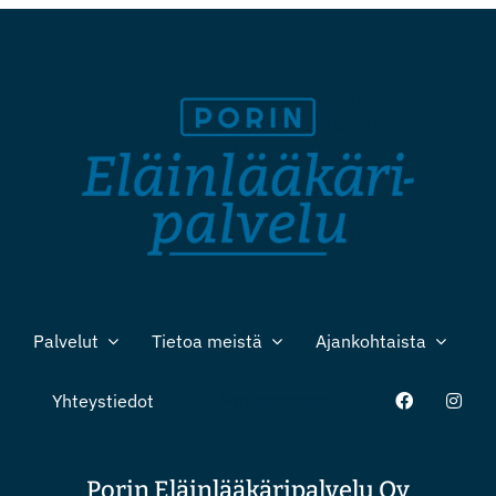
Palvelut
Tietoa meistä
Ajankohtaista
Yhteystiedot
Nettiajanvaraus
Porin Eläinlääkäripalvelu Oy