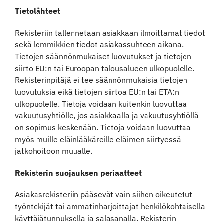
Tietolähteet
Rekisteriin tallennetaan asiakkaan ilmoittamat tiedot
sekä lemmikkien tiedot asiakassuhteen aikana.
Tietojen säännönmukaiset luovutukset ja tietojen
siirto EU:n tai Euroopan talousalueen ulkopuolelle.
Rekisterinpitäjä ei tee säännönmukaisia tietojen
luovutuksia eikä tietojen siirtoa EU:n tai ETA:n
ulkopuolelle. Tietoja voidaan kuitenkin luovuttaa
vakuutusyhtiölle, jos asiakkaalla ja vakuutusyhtiöllä
on sopimus keskenään. Tietoja voidaan luovuttaa
myös muille eläinlääkäreille eläimen siirtyessä
jatkohoitoon muualle.
Rekisterin suojauksen periaatteet
Asiakasrekisteriin pääsevät vain siihen oikeutetut
työntekijät tai ammatinharjoittajat henkilökohtaisella
käyttäjätunnuksella ja salasanalla. Rekisterin