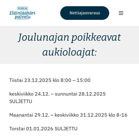
Skip
to
Nettiajanvaraus
Toggle
content
Navigati
Palvelut
Joulunajan poikkeavat
aukioloajat:
Tietoa meistä
Ajankohtaista
Tiistai 23.12.2025 klo 8:00 – 15:00
Yhteystiedot
keskiviikko 24.12. – sunnuntai 28.12.2025
SULJETTU
Nettiajanvaraus
Maanantai 29.12. – keskiviikko 31.12.2025 klo 8-16
Torstai 01.01.2026 SULJETTU
Facebook