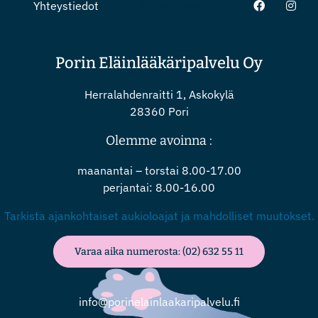
Yhteystiedot
Nettiajanvaraus
Porin Eläinlääkäripalvelu Oy
Herralahdenraitti 1, Askokylä
28360 Pori
Olemme avoinna :
maanantai – torstai 8.00-17.00
perjantai: 8.00-16.00
Tarkista ajankohtaiset aukioloajat ja mahdolliset muutokset.
Varaa aika numerosta: (02) 632 55 11
info@porinelainlaakaripalvelu.fi