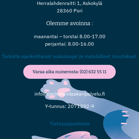
Herralahdenraitti 1, Askokylä
28360 Pori
Olemme avoinna :
maanantai – torstai 8.00-17.00
perjantai: 8.00-16.00
Tarkista ajankohtaiset aukioloajat ja mahdolliset muutokset.
Varaa aika numerosta: (02) 632 55 11
info@porinelainlaakaripalvelu.fi
Y-tunnus: 2071292-9
Tietosuojaseloste