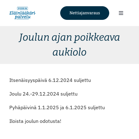
Skip
to
Nettiajanvaraus
Toggle
content
Navigati
Palvelut
Joulun ajan poikkeava
aukiolo
Tietoa meistä
Ajankohtaista
Itsenäisyyspäivä 6.12.2024 suljettu
Yhteystiedot
Joulu 24.-29.12.2024 suljettu
Pyhäpäivinä 1.1.2025 ja 6.1.2025 suljettu
Nettiajanvaraus
Iloista joulun odotusta!
Facebook