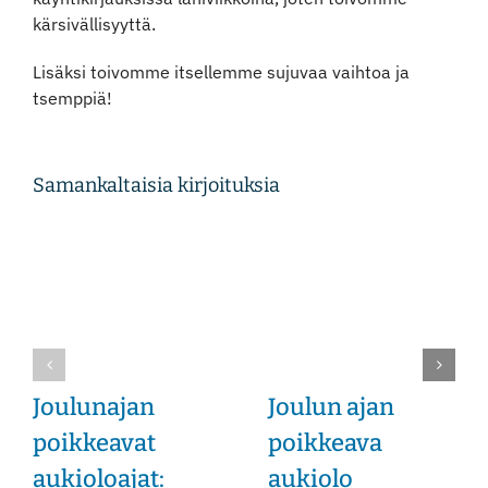
kärsivällisyyttä.
Instagram
Lisäksi toivomme itsellemme sujuvaa vaihtoa ja
tsemppiä!
Samankaltaisia kirjoituksia
Joulunajan
Joulun ajan
poikkeavat
poikkeava
aukioloajat:
aukiolo