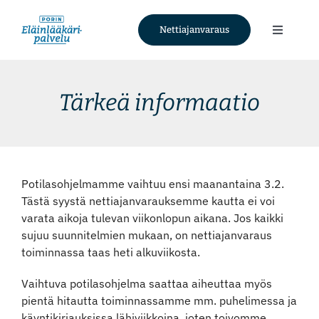
Skip
to
Nettiajanvaraus
Toggle
content
Navigati
Palvelut
Tärkeä informaatio
Tietoa meistä
Ajankohtaista
Potilasohjelmamme vaihtuu ensi maanantaina 3.2.
Tästä syystä nettiajanvarauksemme kautta ei voi
Yhteystiedot
varata aikoja tulevan viikonlopun aikana. Jos kaikki
sujuu suunnitelmien mukaan, on nettiajanvaraus
toiminnassa taas heti alkuviikosta.
Nettiajanvaraus
Vaihtuva potilasohjelma saattaa aiheuttaa myös
pientä hitautta toiminnassamme mm. puhelimessa ja
Facebook
käyntikirjauksissa lähiviikkoina, joten toivomme