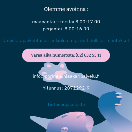
Olemme avoinna :
maanantai – torstai 8.00-17.00
perjantai: 8.00-16.00
Tarkista ajankohtaiset aukioloajat ja mahdolliset muutokset.
Varaa aika numerosta: (02) 632 55 11
info@porinelainlaakaripalvelu.fi
Y-tunnus: 2071292-9
Tietosuojaseloste