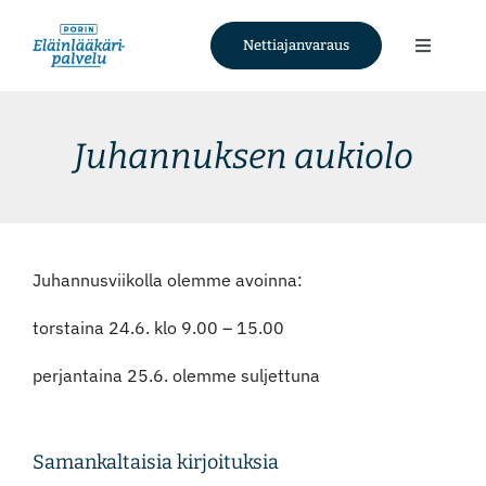
Skip
to
Nettiajanvaraus
Toggle
content
Navigati
Palvelut
Juhannuksen aukiolo
Tietoa meistä
Ajankohtaista
Juhannusviikolla olemme avoinna:
Yhteystiedot
torstaina 24.6. klo 9.00 – 15.00
perjantaina 25.6. olemme suljettuna
Nettiajanvaraus
Facebook
Samankaltaisia kirjoituksia