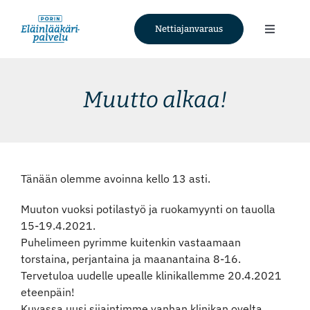
Skip
to
Nettiajanvaraus
Toggle
content
Navigati
Palvelut
Muutto alkaa!
Tietoa meistä
Ajankohtaista
Tänään olemme avoinna kello 13 asti.
Yhteystiedot
Muuton vuoksi potilastyö ja ruokamyynti on tauolla
15-19.4.2021.
Puhelimeen pyrimme kuitenkin vastaamaan
Nettiajanvaraus
torstaina, perjantaina ja maanantaina 8-16.
Tervetuloa uudelle upealle klinikallemme 20.4.2021
eteenpäin!
Facebook
Kuvassa uusi sijaintimme vanhan klinikan ovelta