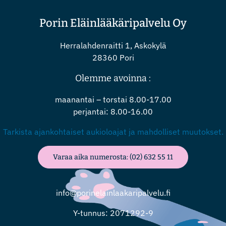
Porin Eläinlääkäripalvelu Oy
Herralahdenraitti 1, Askokylä
28360 Pori
Olemme avoinna :
maanantai – torstai 8.00-17.00
perjantai: 8.00-16.00
Tarkista ajankohtaiset aukioloajat ja mahdolliset muutokset.
Varaa aika numerosta: (02) 632 55 11
info@porinelainlaakaripalvelu.fi
Y-tunnus: 2071292-9