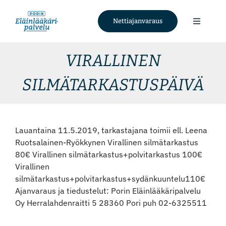
Skip
to
Nettiajanvaraus
Toggle
content
Navigati
Palvelut
VIRALLINEN
SILMÄTARKASTUSPÄIVÄ
Tietoa meistä
Ajankohtaista
Lauantaina 11.5.2019, tarkastajana toimii ell. Leena
Ruotsalainen-Ryökkynen Virallinen silmätarkastus
Yhteystiedot
80€ Virallinen silmätarkastus+polvitarkastus 100€
Virallinen
silmätarkastus+polvitarkastus+sydänkuuntelu110€
Nettiajanvaraus
Ajanvaraus ja tiedustelut: Porin Eläinlääkäripalvelu
Oy Herralahdenraitti 5 28360 Pori puh 02-6325511
Facebook