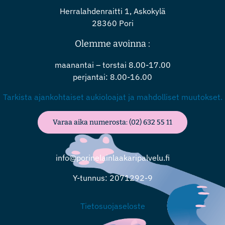
Herralahdenraitti 1, Askokylä
28360 Pori
Olemme avoinna :
maanantai – torstai 8.00-17.00
perjantai: 8.00-16.00
Tarkista ajankohtaiset aukioloajat ja mahdolliset muutokset.
Varaa aika numerosta: (02) 632 55 11
info@porinelainlaakaripalvelu.fi
Y-tunnus: 2071292-9
Tietosuojaseloste