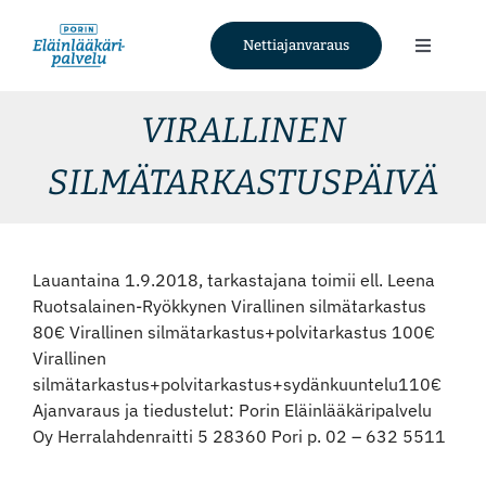
Skip
to
Nettiajanvaraus
Toggle
content
Navigati
Palvelut
VIRALLINEN
SILMÄTARKASTUSPÄIVÄ
Tietoa meistä
Ajankohtaista
Lauantaina 1.9.2018, tarkastajana toimii ell. Leena
Ruotsalainen-Ryökkynen Virallinen silmätarkastus
Yhteystiedot
80€ Virallinen silmätarkastus+polvitarkastus 100€
Virallinen
silmätarkastus+polvitarkastus+sydänkuuntelu110€
Nettiajanvaraus
Ajanvaraus ja tiedustelut: Porin Eläinlääkäripalvelu
Oy Herralahdenraitti 5 28360 Pori p. 02 – 632 5511
Facebook