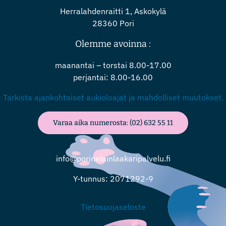
Herralahdenraitti 1, Askokylä
28360 Pori
Olemme avoinna :
maanantai – torstai 8.00-17.00
perjantai: 8.00-16.00
Tarkista ajankohtaiset aukioloajat ja mahdolliset muutokset.
Varaa aika numerosta: (02) 632 55 11
info@porinelainlaakaripalvelu.fi
Y-tunnus: 2071292-9
Tietosuojaseloste