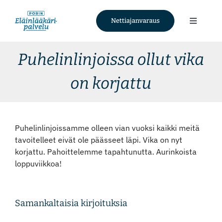
Skip
to
Nettiajanvaraus
Toggle
content
Navigati
Palvelut
Puhelinlinjoissa ollut vika
on korjattu
Tietoa meistä
Ajankohtaista
Puhelinlinjoissamme olleen vian vuoksi kaikki meitä
tavoitelleet eivät ole päässeet läpi. Vika on nyt
Yhteystiedot
korjattu. Pahoittelemme tapahtunutta. Aurinkoista
loppuviikkoa!
Nettiajanvaraus
Samankaltaisia kirjoituksia
Facebook