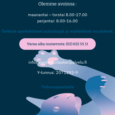
Olemme avoinna :
maanantai – torstai 8.00-17.00
perjantai: 8.00-16.00
Tarkista ajankohtaiset aukioloajat ja mahdolliset muutokset.
Varaa aika numerosta: (02) 632 55 11
info@porinelainlaakaripalvelu.fi
Y-tunnus: 2071292-9
Tietosuojaseloste