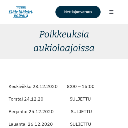
Skip
to
Nettiajanvaraus
Toggle
content
Navigati
Palvelut
Poikkeuksia
aukioloajoissa
Tietoa meistä
Ajankohtaista
Yhteystiedot
Keskiviikko 23.12.2020 8:00 – 15:00
Torstai 24.12.20 SULJETTU
Nettiajanvaraus
Perjantai 25.12.2020 SULJETTU
Facebook
Lauantai 26.12.2020 SULJETTU