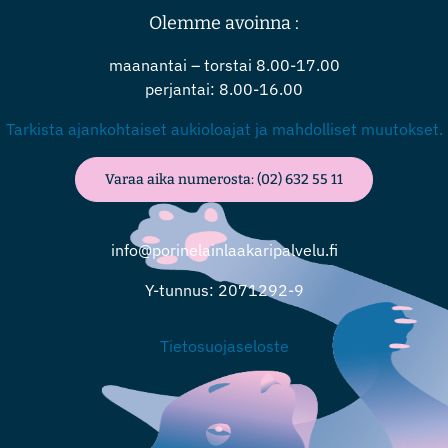
Olemme avoinna :
maanantai – torstai 8.00-17.00
perjantai: 8.00-16.00
Tarkista ajankohtaiset aukioloajat ja mahdolliset muutokset.
Varaa aika numerosta: (02) 632 55 11
info@porinelainlaakaripalvelu.fi
Y-tunnus: 2071292-9
Tietosuojaseloste