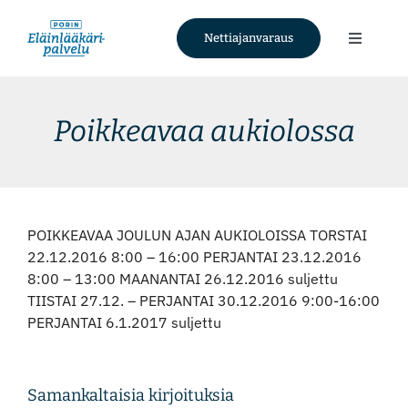
Skip
to
Nettiajanvaraus
Toggle
content
Navigati
Palvelut
Poikkeavaa aukiolossa
Tietoa meistä
Ajankohtaista
POIKKEAVAA JOULUN AJAN AUKIOLOISSA TORSTAI
22.12.2016 8:00 – 16:00 PERJANTAI 23.12.2016
Yhteystiedot
8:00 – 13:00 MAANANTAI 26.12.2016 suljettu
TIISTAI 27.12. – PERJANTAI 30.12.2016 9:00-16:00
PERJANTAI 6.1.2017 suljettu
Nettiajanvaraus
Facebook
Samankaltaisia kirjoituksia