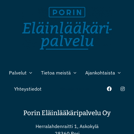
Palvelut
Tietoa meistä
Ajankohtaista
Yhteystiedot
Nettiajanvaraus
Porin Eläinlääkäripalvelu Oy
Herralahdenraitti 1, Askokylä
28360 Pori