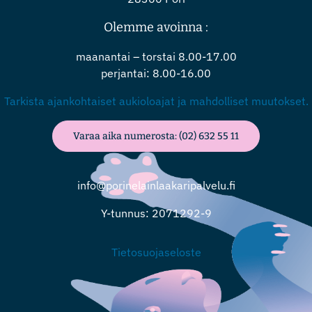
Olemme avoinna :
maanantai – torstai 8.00-17.00
perjantai: 8.00-16.00
Tarkista ajankohtaiset aukioloajat ja mahdolliset muutokset.
Varaa aika numerosta: (02) 632 55 11
info@porinelainlaakaripalvelu.fi
Y-tunnus: 2071292-9
Tietosuojaseloste