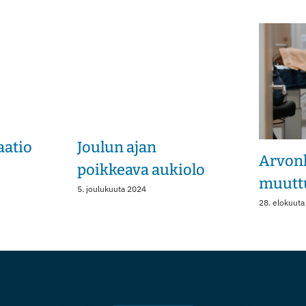
aatio
Joulun ajan
Arvonl
poikkeava aukiolo
muutt
5. joulukuuta 2024
28. elokuuta