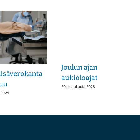
Joulun ajan
isäverokanta
aukioloajat
uu
20. joulukuuta 2023
 2024