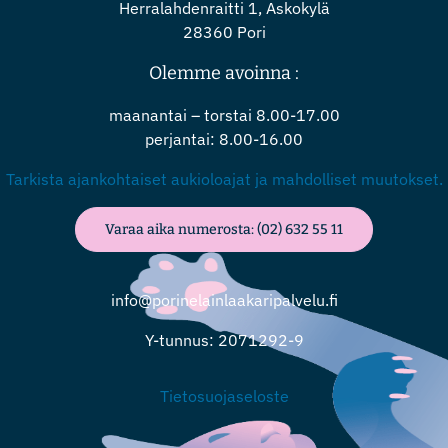
Herralahdenraitti 1, Askokylä
28360 Pori
Olemme avoinna :
maanantai – torstai 8.00-17.00
perjantai: 8.00-16.00
Tarkista ajankohtaiset aukioloajat ja mahdolliset muutokset.
Varaa aika numerosta: (02) 632 55 11
info@porinelainlaakaripalvelu.fi
Y-tunnus: 2071292-9
Tietosuojaseloste