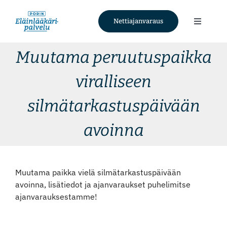
Skip
to
Nettiajanvaraus
Toggle
content
Navigati
Palvelut
Muutama peruutuspaikka
viralliseen
Tietoa meistä
silmätarkastuspäivään
Ajankohtaista
avoinna
Yhteystiedot
Muutama paikka vielä silmätarkastuspäivään
Nettiajanvaraus
avoinna, lisätiedot ja ajanvaraukset puhelimitse
ajanvarauksestamme!
Facebook