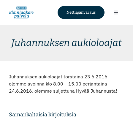
Skip
to
Nettiajanvaraus
Toggle
content
Navigati
Palvelut
Juhannuksen aukioloajat
Tietoa meistä
Ajankohtaista
Juhannuksen aukioloajat torstaina 23.6.2016
olemme avoinna klo 8.00 – 15.00 perjantaina
Yhteystiedot
24.6.2016. olemme suljettuna Hyvää Juhannusta!
Nettiajanvaraus
Samankaltaisia kirjoituksia
Facebook