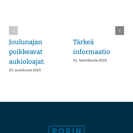
Instagram
Joulunajan
Tärkeä
poikkeavat
informaatio
aukioloajat:
31. tammikuuta 2025
23. joulukuuta 2025