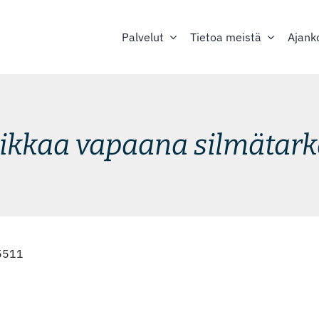
Palvelut
Tietoa meistä
Ajank
ikkaa vapaana silmätar
 5511