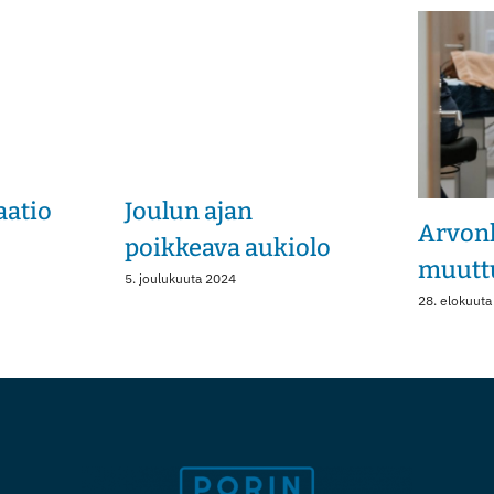
aatio
Joulun ajan
Arvonl
poikkeava aukiolo
muutt
5. joulukuuta 2024
28. elokuuta