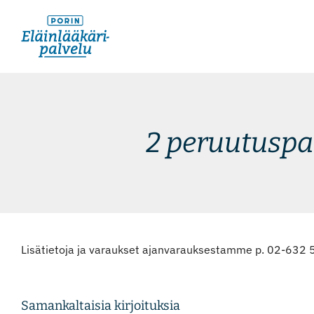
Skip
to
content
2 peruutuspa
Lisätietoja ja varaukset ajanvarauksestamme p. 02-632
Samankaltaisia kirjoituksia