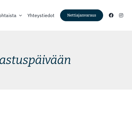
ohtaista
Yhteystiedot
Nettiajanvaraus
kastuspäivään