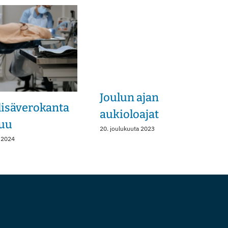
Joulun ajan
isäverokanta
aukioloajat
uu
20. joulukuuta 2023
 2024