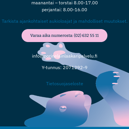
maanantai – torstai 8.00-17.00
perjantai: 8.00-16.00
Tarkista ajankohtaiset aukioloajat ja mahdolliset muutokset.
Varaa aika numerosta: (02) 632 55 11
info@porinelainlaakaripalvelu.fi
Y-tunnus: 2071292-9
Tietosuojaseloste