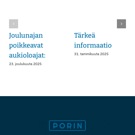
Instagram
Joulunajan
Tärkeä
poikkeavat
informaatio
aukioloajat:
31. tammikuuta 2025
23. joulukuuta 2025