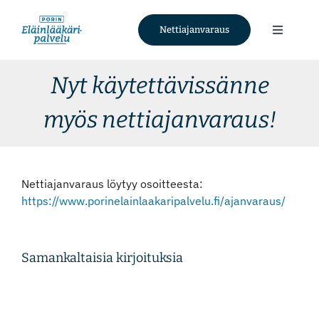
Skip
to
Nettiajanvaraus
Toggle
content
Navigati
Palvelut
Nyt käytettävissänne
myös nettiajanvaraus!
Tietoa meistä
Ajankohtaista
Nettiajanvaraus löytyy osoitteesta:
https://www.porinelainlaakaripalvelu.fi/ajanvaraus/
Yhteystiedot
Nettiajanvaraus
Samankaltaisia kirjoituksia
Facebook